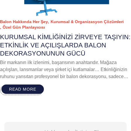
Balon Hakkında Her Şey
Kurumsal & Organizasyon Çözümleri
Özel Gün Planlayıcısı
KURUMSAL KIMLIĞINIZI ZIRVEYE TAŞIYIN:
ETKINLIK VE AÇILIŞLARDA BALON
DEKORASYONUNUN GÜCÜ
Bir markanın ilk izlenimi, başarısının anahtarıdır. Mağaza
açılışları, lansmanlar veya şirket içi kutlamalar… Etkinliğinizin
ruhunu yansıtan profesyonel bir balon dekorasyonu, sadece
görsel bir şölen sunmakla kalmaz; markanızın enerjisini ve
READ MORE
prestijini de davetlilere hissettirir. Webcraft Dijital stratejisiyle,
kurumsal etkinliklerinizi unutulmaz kılacak 3 altın kuralı
inceliyoruz: ...