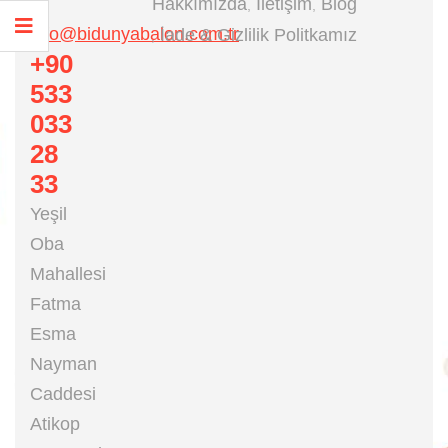
Hakkımızda
İletişim
Blog
info@bidunyabalon.com.tr
İade & Gizlilik Politkamız
+90
533
033
28
33
Yeşil
Oba
Mahallesi
Fatma
Esma
Nayman
Caddesi
Atikop