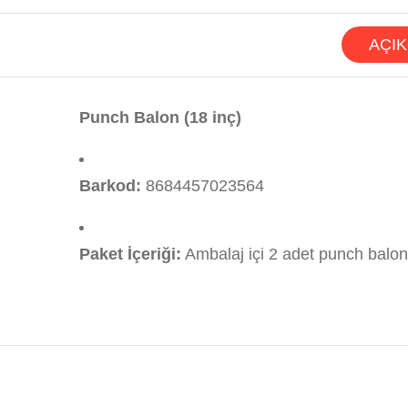
AÇI
Punch Balon (18 inç)
Barkod:
8684457023564
Paket İçeriği:
Ambalaj içi 2 adet punch balon,