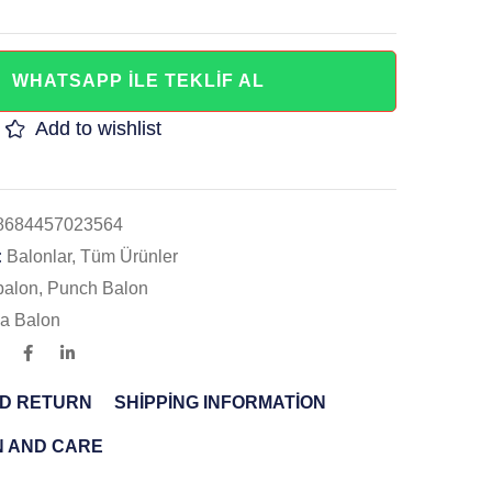
WHATSAPP İLE TEKLİF AL
Add to wishlist
8684457023564
:
Balonlar
,
Tüm Ürünler
balon
,
Punch Balon
a Balon
ND RETURN
SHIPPING INFORMATION
N AND CARE