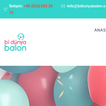
İletişim:
+90 (533) 033 28
info@bidunyabalon.
33
ANAS