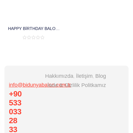
HAPPY BIRTHDAY BALON
(12 INÇ)
Hakkımızda
İletişim
Blog
info@bidunyabalon.com.tr
İade & Gizlilik Politkamız
+90
533
033
28
33